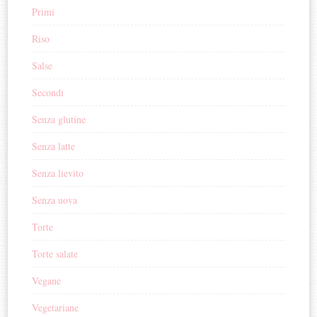
Primi
Riso
Salse
Secondi
Senza glutine
Senza latte
Senza lievito
Senza uova
Torte
Torte salate
Vegane
Vegetariane