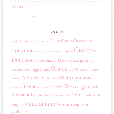
Verdura
Zuppe e vellutate
ilo
TAGS
Cake
Carne
Cioccolato
Biscotti
Arredamento
Apéro
Cucina
Colazione
Contorni
COLLABORAZIONI
Dolci
Dolci senza glutine
Dolci al cucchiacio
Gluten free
Formaggi
Frutta
Fashion
Insalate
Legumi
Piatto unico
Merenda
Pasta
Pizze e
Lifestyle
Pesce
Senza glutine
Primi
Secondi
focaccie
Riso
Salse
Senza latte
Torte
Senza lievito
Senza uova
Torte salate
Vegetariane
Verdura
Zuppe e
Vegane
vellutate