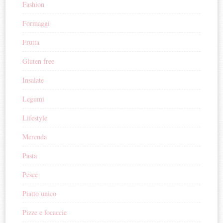
Fashion
Formaggi
Frutta
Gluten free
Insalate
Legumi
Lifestyle
Merenda
Pasta
Pesce
Piatto unico
Pizze e focaccie