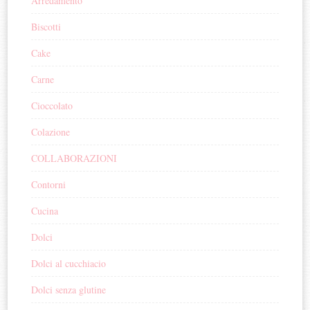
Arredamento
Biscotti
Cake
Carne
Cioccolato
Colazione
COLLABORAZIONI
Contorni
Cucina
Dolci
Dolci al cucchiacio
Dolci senza glutine