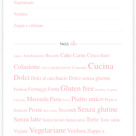
Vegetariane
Verdura
Zuppe e vellutate
ilo
TAGS
Cake
Carne
Cioccolato
Biscotti
Arredamento
Apéro
Cucina
Colazione
Contorni
COLLABORAZIONI
Dolci
Dolci senza glutine
Dolci al cucchiacio
Gluten free
Formaggi
Frutta
Fashion
Insalate
Legumi
Piatto unico
Merenda
Pasta
Pizze e
Lifestyle
Pesce
Senza glutine
Primi
Secondi
focaccie
Riso
Salse
Senza latte
Torte
Senza lievito
Senza uova
Torte salate
Vegetariane
Verdura
Zuppe e
Vegane