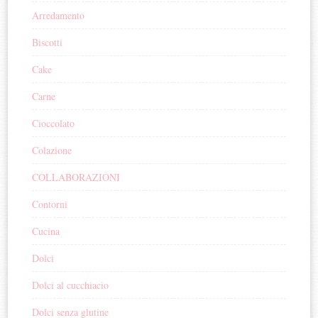
Arredamento
Biscotti
Cake
Carne
Cioccolato
Colazione
COLLABORAZIONI
Contorni
Cucina
Dolci
Dolci al cucchiacio
Dolci senza glutine