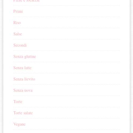
Primi
Riso
Salse
Secondi
Senza glutine
Senza latte
Senza lievito
Senza uova
Torte
Torte salate
Vegane