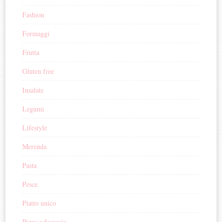
Fashion
Formaggi
Frutta
Gluten free
Insalate
Legumi
Lifestyle
Merenda
Pasta
Pesce
Piatto unico
Pizze e focaccie