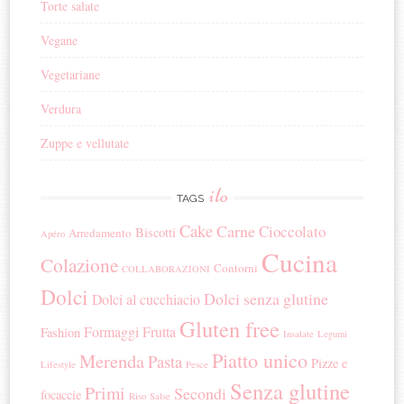
Torte salate
Vegane
Vegetariane
Verdura
Zuppe e vellutate
ilo
TAGS
Cake
Carne
Cioccolato
Biscotti
Arredamento
Apéro
Cucina
Colazione
Contorni
COLLABORAZIONI
Dolci
Dolci senza glutine
Dolci al cucchiacio
Gluten free
Formaggi
Frutta
Fashion
Insalate
Legumi
Piatto unico
Merenda
Pasta
Pizze e
Lifestyle
Pesce
Senza glutine
Primi
Secondi
focaccie
Riso
Salse