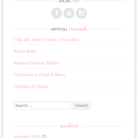
SOCIAL
recenti
ARTICOLI
Cake alle Arance Carote e Cioccolato
Berner Rösti
Banana Chocolate Muffins
Cheesecake ai Frutti di Bosco
Clafoutis di Ciliegie
Search for:
archivi
dicembre 2015
(2)