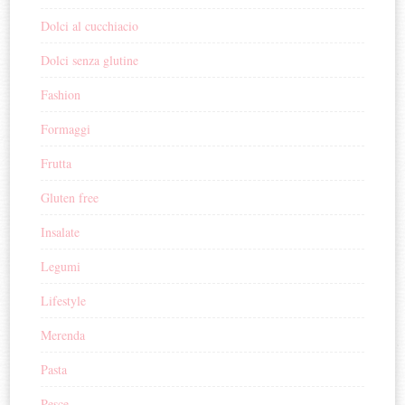
Dolci al cucchiacio
Dolci senza glutine
Fashion
Formaggi
Frutta
Gluten free
Insalate
Legumi
Lifestyle
Merenda
Pasta
Pesce