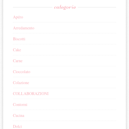
categorie
Apéro
Arredamento
Biscotti
Cake
Carne
Cioccolato
Colazione
COLLABORAZIONI
Contorni
Cucina
Dolci