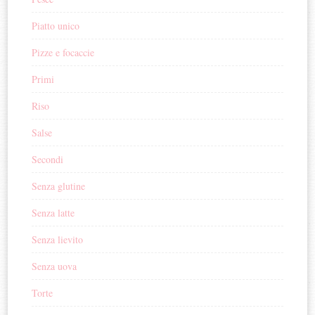
Piatto unico
Pizze e focaccie
Primi
Riso
Salse
Secondi
Senza glutine
Senza latte
Senza lievito
Senza uova
Torte