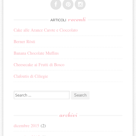
recenti
ARTICOLI
Cake alle Arance Carote e Cioccolato
Berner Rösti
Banana Chocolate Muffins
Cheesecake ai Frutti di Bosco
Clafoutis di Ciliegie
Search for:
archivi
dicembre 2015
(2)