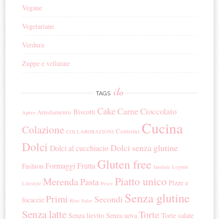
Vegane
Vegetariane
Verdura
Zuppe e vellutate
ilo
TAGS
Cake
Carne
Cioccolato
Biscotti
Arredamento
Apéro
Cucina
Colazione
Contorni
COLLABORAZIONI
Dolci
Dolci senza glutine
Dolci al cucchiacio
Gluten free
Formaggi
Frutta
Fashion
Insalate
Legumi
Piatto unico
Merenda
Pasta
Pizze e
Lifestyle
Pesce
Senza glutine
Primi
Secondi
focaccie
Riso
Salse
Senza latte
Torte
Senza lievito
Senza uova
Torte salate