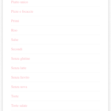
Piatto unico
Pizze e focaccie
Primi
Riso
Salse
Secondi
Senza glutine
Senza latte
Senza lievito
Senza uova
Torte
Torte salate