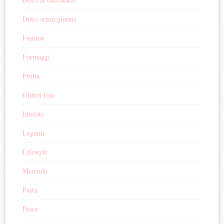
Dolci senza glutine
Fashion
Formaggi
Frutta
Gluten free
Insalate
Legumi
Lifestyle
Merenda
Pasta
Pesce