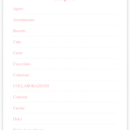
Apéro
Arredamento
Biscotti
Cake
Carne
Cioccolato
Colazione
COLLABORAZIONI
Contorni
Cucina
Dolci
Dolci al cucchiacio