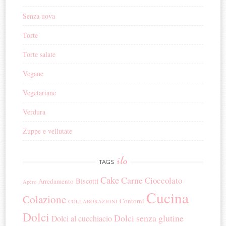
Senza uova
Torte
Torte salate
Vegane
Vegetariane
Verdura
Zuppe e vellutate
ilo
TAGS
Cake
Carne
Cioccolato
Biscotti
Arredamento
Apéro
Cucina
Colazione
Contorni
COLLABORAZIONI
Dolci
Dolci senza glutine
Dolci al cucchiacio