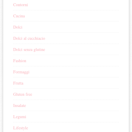
Contorni
Cucina
Dolci
Dolci al cucchiacio
Dolci senza glutine
Fashion
Formaggi
Frutta
Gluten free
Insalate
Legumi
Lifestyle