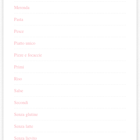
Merenda
Pasta
Pesce
Piatto unico
Pizze e focaccie
Primi
Riso
Salse
Secondi
Senza glutine
Senza latte
Senza lievito