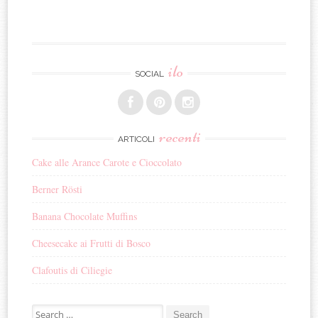
ilo
SOCIAL
recenti
ARTICOLI
Cake alle Arance Carote e Cioccolato
Berner Rösti
Banana Chocolate Muffins
Cheesecake ai Frutti di Bosco
Clafoutis di Ciliegie
Search for: