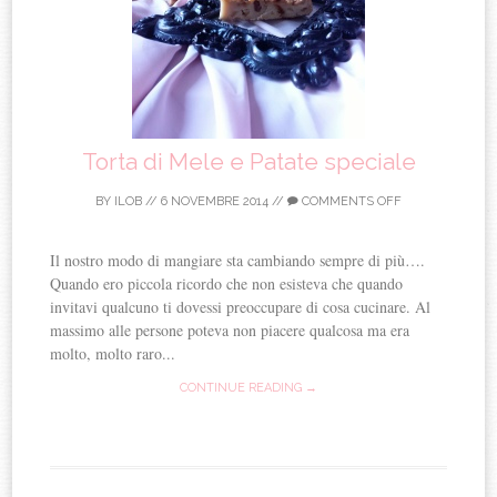
Torta di Mele e Patate speciale
BY
ILOB
//
6 NOVEMBRE 2014
//
COMMENTS OFF
Il nostro modo di mangiare sta cambiando sempre di più….
Quando ero piccola ricordo che non esisteva che quando
invitavi qualcuno ti dovessi preoccupare di cosa cucinare. Al
massimo alle persone poteva non piacere qualcosa ma era
molto, molto raro...
CONTINUE READING →