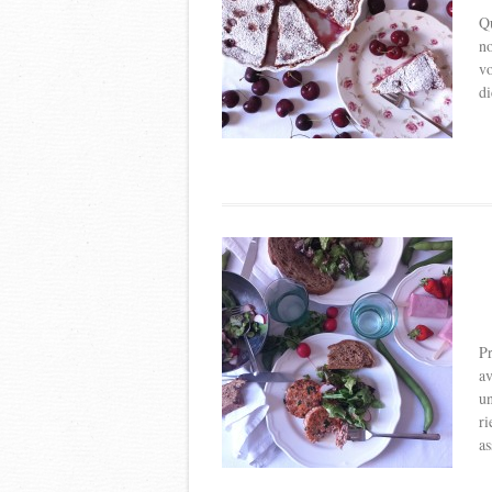
Qu
no
vo
di
Pr
av
un
ri
as