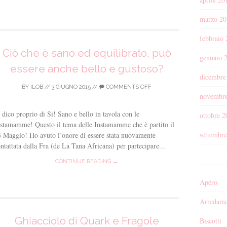
marzo 20
febbraio
Ciò che è sano ed equilibrato, può
gennaio 
essere anche bello e gustoso?
dicembre
BY
ILOB
//
3 GIUGNO 2015
//
COMMENTS OFF
novembr
 dico proprio di Si! Sano e bello in tavola con le
ottobre 2
stamamme! Questo il tema delle Instamamme che è partito il
settembr
 Maggio! Ho avuto l’onore di essere stata nuovamente
ntattata dalla Fra (de La Tana Africana) per partecipare...
CONTINUE READING →
Apéro
Arredame
Ghiacciolo di Quark e Fragole
Biscotti