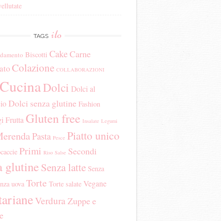
ellutate
ilo
TAGS
Cake
Carne
Biscotti
edamento
Colazione
ato
COLLABORAZIONI
Cucina
Dolci
Dolci al
Dolci senza glutine
io
Fashion
Gluten free
i
Frutta
Insalate
Legumi
Piatto unico
erenda
Pasta
Pesce
Primi
Secondi
ocaccie
Riso
Salse
 glutine
Senza latte
Senza
Torte
Vegane
nza uova
Torte salate
tariane
Verdura
Zuppe e
te