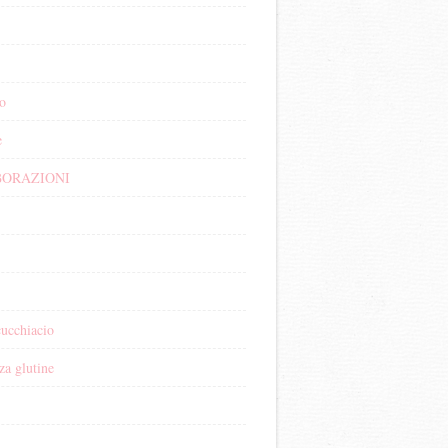
o
e
ORAZIONI
cucchiacio
za glutine
i