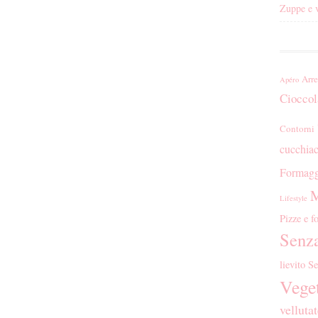
Zuppe e v
Arr
Apéro
Cioccol
Contorni
cucchiac
Formagg
M
Lifestyle
Pizze e f
Senza
lievito
Se
Vege
velluta