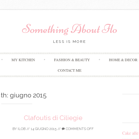
Something About Ilo
LESS IS MORE
Skip to content
MY KITCHEN
FASHION & BEAUTY
HOME & DECOR
CONTACT ME
th:
giugno 2015
Clafoutis di Ciliegie
BY
ILOB
//
14 GIUGNO 2015
//
COMMENTS OFF
Cake alle