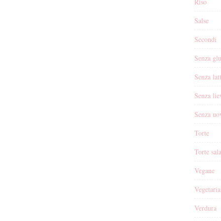
Riso
Salse
Secondi
Senza glu
Senza lat
Senza lie
Senza uo
Torte
Torte sal
Vegane
Vegetaria
Verdura