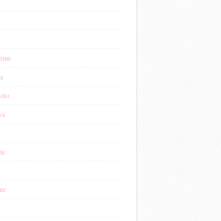
tine
te
vito
va
ate
ne