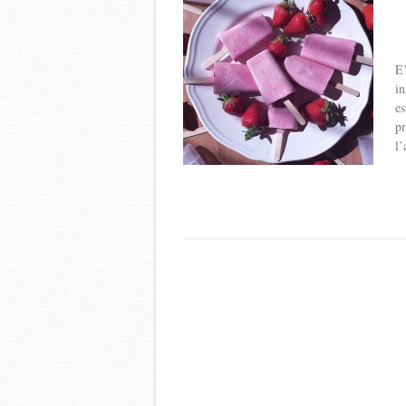
E’
in
es
pr
l’