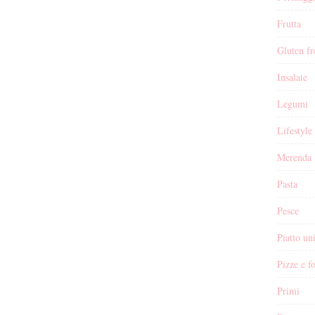
Frutta
Gluten fr
Insalate
Legumi
Lifestyle
Merenda
Pasta
Pesce
Piatto un
Pizze e f
Primi