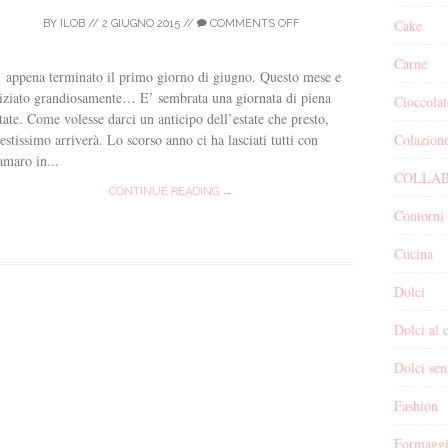
Cake
BY
ILOB
//
2 GIUGNO 2015
//
COMMENTS OFF
Carne
 appena terminato il primo giorno di giugno. Questo mese e
iziato grandiosamente… E’ sembrata una giornata di piena
Cioccolat
tate. Come volesse darci un anticipo dell’estate che presto,
Colazion
estissimo arriverà. Lo scorso anno ci ha lasciati tutti con
amaro in...
COLLAB
CONTINUE READING →
Contorni
Cucina
Dolci
Dolci al 
Dolci sen
Fashion
Formagg