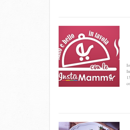
Io
In
13
co