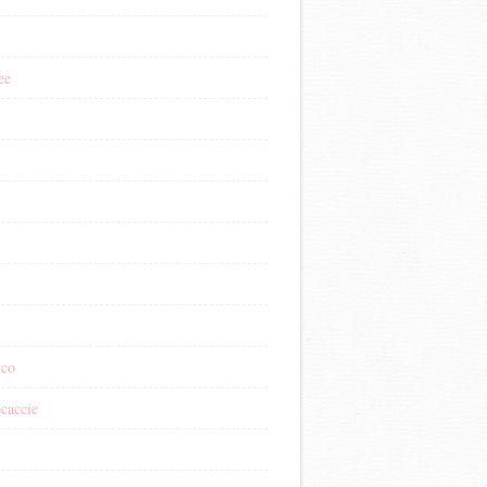
ee
ico
ocaccie