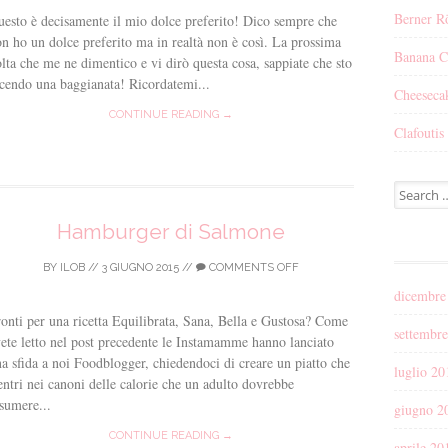
Berner Rö
esto è decisamente il mio dolce preferito! Dico sempre che
n ho un dolce preferito ma in realtà non è così. La prossima
Banana C
lta che me ne dimentico e vi dirò questa cosa, sappiate che sto
cendo una baggianata! Ricordatemi...
Cheesecak
CONTINUE READING →
Clafoutis 
Search for
Hamburger di Salmone
BY
ILOB
//
3 GIUGNO 2015
//
COMMENTS OFF
dicembre
onti per una ricetta Equilibrata, Sana, Bella e Gustosa? Come
settembr
ete letto nel post precedente le Instamamme hanno lanciato
a sfida a noi Foodblogger, chiedendoci di creare un piatto che
luglio 20
entri nei canoni delle calorie che un adulto dovrebbe
sumere...
giugno 2
CONTINUE READING →
aprile 20