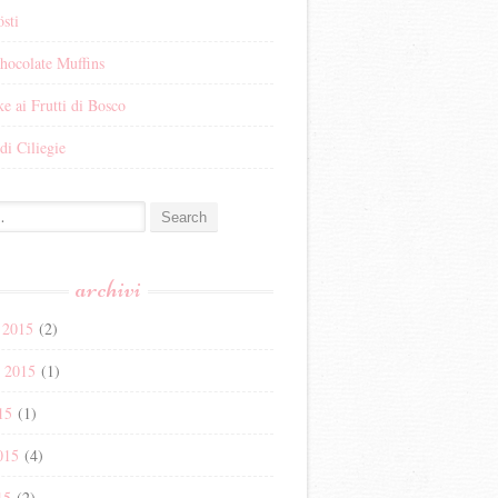
sti
hocolate Muffins
e ai Frutti di Bosco
di Ciliegie
:
archivi
 2015
(2)
e 2015
(1)
15
(1)
015
(4)
15
(2)