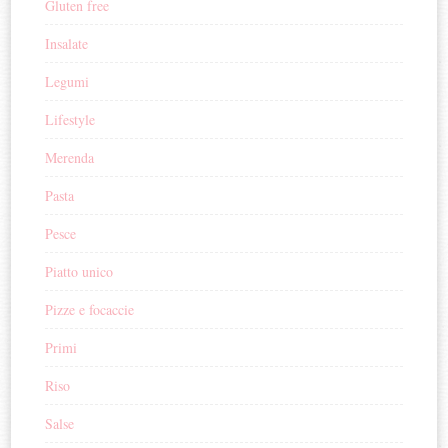
Gluten free
Insalate
Legumi
Lifestyle
Merenda
Pasta
Pesce
Piatto unico
Pizze e focaccie
Primi
Riso
Salse