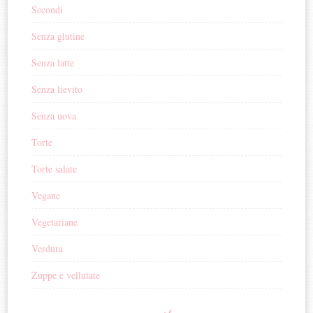
Secondi
Senza glutine
Senza latte
Senza lievito
Senza uova
Torte
Torte salate
Vegane
Vegetariane
Verdura
Zuppe e vellutate