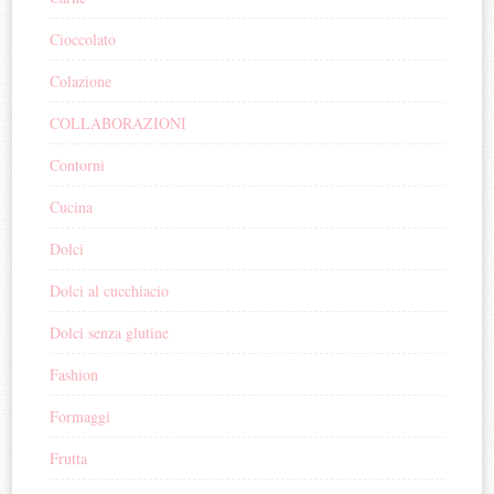
Cioccolato
Colazione
COLLABORAZIONI
Contorni
Cucina
Dolci
Dolci al cucchiacio
Dolci senza glutine
Fashion
Formaggi
Frutta