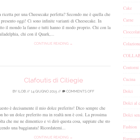
Cake
 ricetta per una Cheesecake perfetta? Secondo me è quella che
Carne
 presento oggi! Ci sono infinite varianti di Cheesecake. In
tto il mondo la fanno e tutti hanno il modo proprio. Chi con la
Cioccolat
iladelphia, chi con il Quark,...
Colazion
CONTINUE READING →
COLLAB
Contorni
Cucina
Clafoutis di Ciliegie
Dolci
BY
ILOB
//
14 GIUGNO 2015
//
COMMENTS OFF
Dolci al 
esto è decisamente il mio dolce preferito! Dico sempre che
n ho un dolce preferito ma in realtà non è così. La prossima
Dolci sen
lta che me ne dimentico e vi dirò questa cosa, sappiate che sto
Fashion
cendo una baggianata! Ricordatemi...
CONTINUE READING →
Formagg