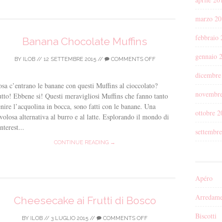
marzo 20
febbraio
Banana Chocolate Muffins
gennaio 
BY
ILOB
//
12 SETTEMBRE 2015
//
COMMENTS OFF
dicembre
sa c’entrano le banane con questi Muffins al cioccolato?
novembr
tto! Ebbene si! Questi meravigliosi Muffins che fanno tanto
nire l’acquolina in bocca, sono fatti con le banane. Una
ottobre 2
volosa alternativa al burro e al latte. Esplorando il mondo di
nterest...
settembr
CONTINUE READING →
Apéro
Arredame
Cheesecake ai Frutti di Bosco
Biscotti
BY
ILOB
//
3 LUGLIO 2015
//
COMMENTS OFF