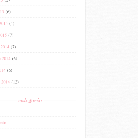
15
(6)
 2015
(1)
2015
(7)
 2014
(7)
e 2014
(6)
014
(6)
e 2014
(12)
categorie
nto