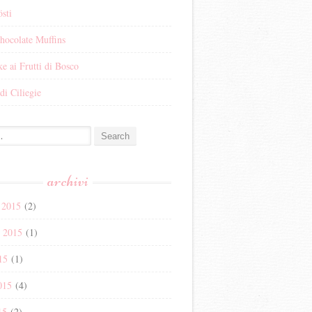
sti
hocolate Muffins
e ai Frutti di Bosco
di Ciliegie
:
archivi
 2015
(2)
e 2015
(1)
15
(1)
015
(4)
15
(2)