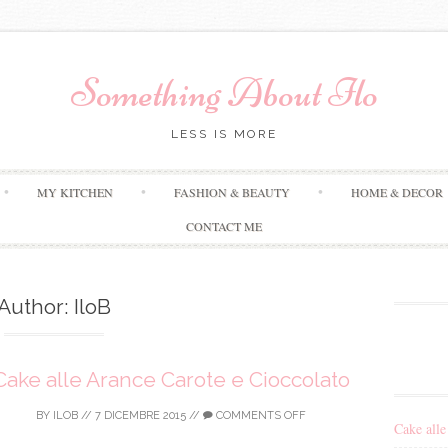
Something About Ilo
LESS IS MORE
Skip to content
MY KITCHEN
FASHION & BEAUTY
HOME & DECOR
CONTACT ME
Author:
IloB
Cake alle Arance Carote e Cioccolato
BY
ILOB
//
7 DICEMBRE 2015
//
COMMENTS OFF
Cake alle