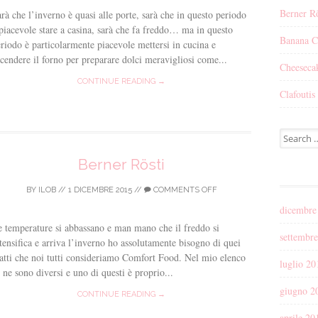
Berner Rö
rà che l’inverno è quasi alle porte, sarà che in questo periodo
piacevole stare a casina, sarà che fa freddo… ma in questo
Banana C
riodo è particolarmente piacevole mettersi in cucina e
cendere il forno per preparare dolci meravigliosi come...
Cheesecak
CONTINUE READING →
Clafoutis 
Search for
Berner Rösti
BY
ILOB
//
1 DICEMBRE 2015
//
COMMENTS OFF
dicembre
 temperature si abbassano e man mano che il freddo si
settembr
tensifica e arriva l’inverno ho assolutamente bisogno di quei
atti che noi tutti consideriamo Comfort Food. Nel mio elenco
luglio 20
 ne sono diversi e uno di questi è proprio...
giugno 2
CONTINUE READING →
aprile 20