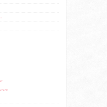
ee
ico
ocaccie