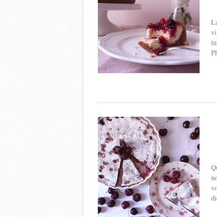
La
vi
tu
Ph
Qu
no
vo
di