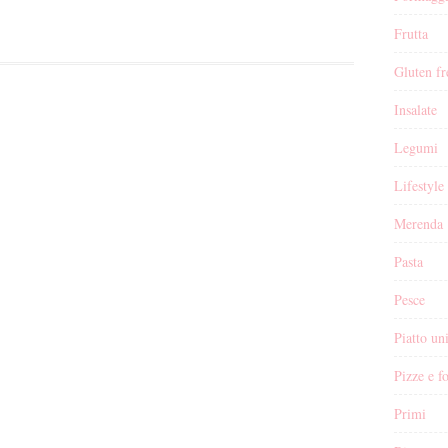
Frutta
Gluten fr
Insalate
Legumi
Lifestyle
Merenda
Pasta
Pesce
Piatto un
Pizze e f
Primi