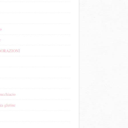
o
e
ORAZIONI
cucchiacio
za glutine
i