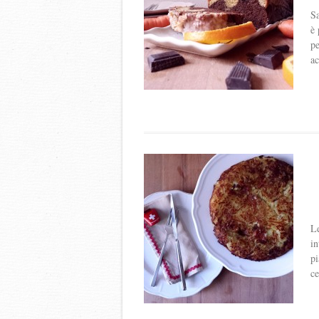
Sa
è 
pe
ac
Le
in
pi
ce