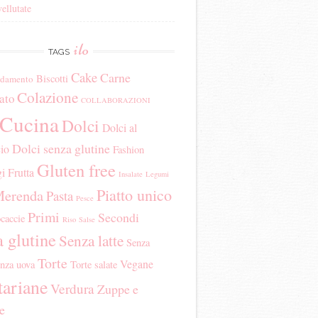
ellutate
ilo
TAGS
Cake
Carne
Biscotti
edamento
Colazione
ato
COLLABORAZIONI
Cucina
Dolci
Dolci al
Dolci senza glutine
io
Fashion
Gluten free
i
Frutta
Insalate
Legumi
Piatto unico
erenda
Pasta
Pesce
Primi
Secondi
ocaccie
Riso
Salse
 glutine
Senza latte
Senza
Torte
Vegane
nza uova
Torte salate
tariane
Verdura
Zuppe e
te