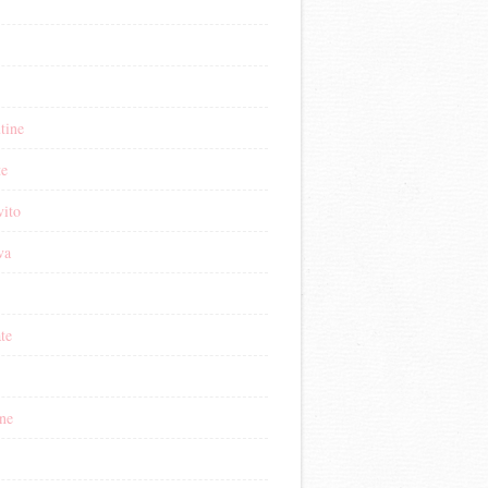
tine
te
vito
va
ate
ne