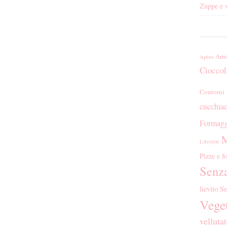
Zuppe e v
Arr
Apéro
Cioccol
Contorni
cucchiac
Formagg
M
Lifestyle
Pizze e f
Senza
lievito
Se
Vege
velluta