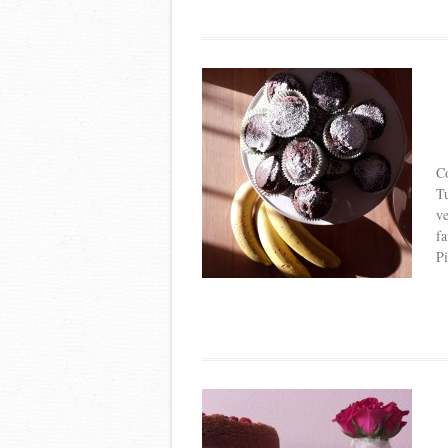
Co
Tu
ve
fa
Pi