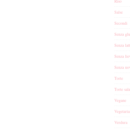
Riso
Salse
Secondi
Senza glu
Senza lat
Senza lie
Senza uo
Torte
Torte sal
Vegane
Vegetaria
Verdura